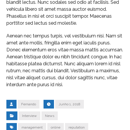
blandit lectus. Nunc sodales sed odio at facilisis. Sed
vehicula libero sit amet massa auctor euismod.
Phasellus in nisi et orci suscipit tempor. Maecenas
porttitor sed lectus sed molestie.
Aenean nec tempus turpis, vel vestibulum nisi. Nam sit
amet ante mollis, fringilla enim eget iaculis purus.
Donec elementum eros vitae massa mattis accumsan.
Aenean tristique dolor eu nibh tincidunt congue. In hac
habitasse platea dictumst. Nunc aliquam lorem id nisl
rutrum, nec mattis dui blandit. Vestibulum a maximus,
nisl vitae aliquet cursus, dui dolor sagittis nunc, vitae
interdum ante purus id nisi.
Fernando
Junho 1, 2018
Interview
News
management
online
reputation